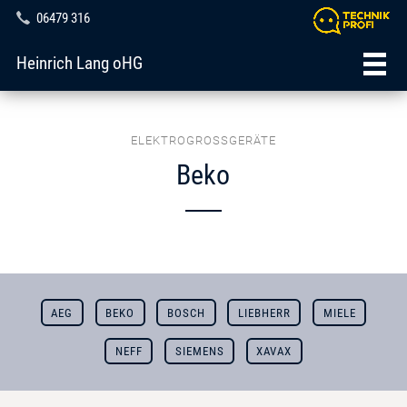
06479 316
Heinrich Lang oHG
ELEKTROGROSSGERÄTE
Beko
AEG
BEKO
BOSCH
LIEBHERR
MIELE
NEFF
SIEMENS
XAVAX