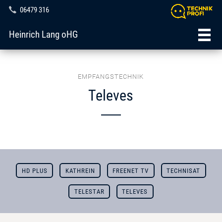
06479 316
Heinrich Lang oHG
EMPFANGSTECHNIK
Televes
HD PLUS
KATHREIN
FREENET TV
TECHNISAT
TELESTAR
TELEVES