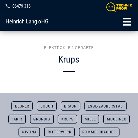
06479 316
Heinrich Lang oHG
ELEKTROKLEINGERAETE
Krups
BEURER
BOSCH
BRAUN
ESGE-ZAUBERSTAB
FAKIR
GRUNDIG
KRUPS
MIELE
MOULINEX
NIVONA
RITTERWERK
ROMMELSBACHER