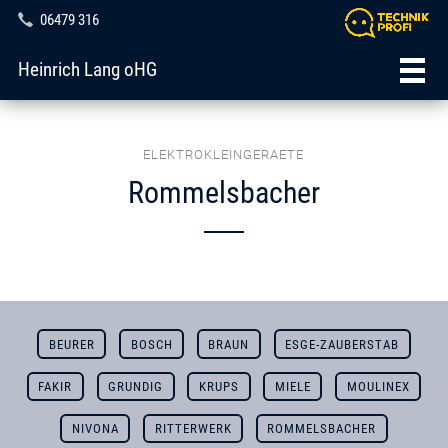
06479 316
Heinrich Lang oHG
ELEKTROKLEINGERAETE
Rommelsbacher
BEURER
BOSCH
BRAUN
ESGE-ZAUBERSTAB
FAKIR
GRUNDIG
KRUPS
MIELE
MOULINEX
NIVONA
RITTERWERK
ROMMELSBACHER